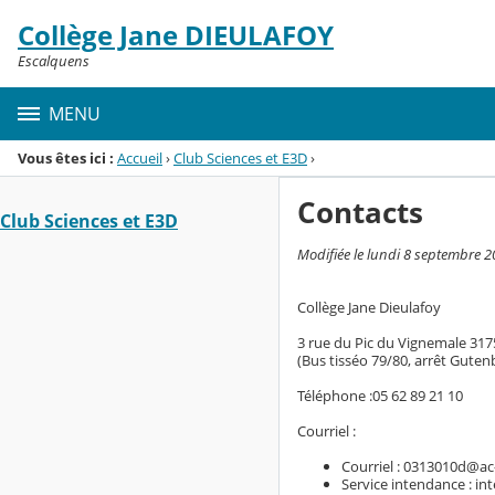
Panneau de gestion des cookies
Collège Jane DIEULAFOY
Menu de la rubrique
Contenu
Escalquens
MENU
Vous êtes ici :
Accueil
›
Club Sciences et E3D
›
Contacts
Club Sciences et E3D
Modifiée le lundi 8 septembre 
Collège Jane Dieulafoy
3 rue du Pic du Vignemale 31
(Bus tisséo 79/80, arrêt Guten
Téléphone :05 62 89 21 10
Courriel :
Courriel : 0313010d@ac
Service intendance : i