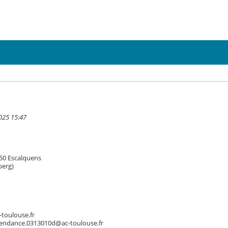
2025 15:47
750 Escalquens
berg)
-toulouse.fr
ntendance.0313010d@ac-toulouse.fr