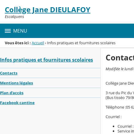
Panneau de gestion des cookies
Collège Jane DIEULAFOY
Menu de la rubrique
Contenu
Escalquens
MENU
Vous êtes ici :
Accueil
›
Infos pratiques et fournitures scolaires
Contac
Infos pratiques et fournitures scolaires
Modifiée le lund
Contacts
Mentions légales
Collège Jane Die
3 rue du Pic du
Plan d'accès
(Bus tisséo 79/8
Facebook cantine
Téléphone :05 6
Courriel :
Courriel 
Service 