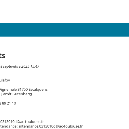
ts
i 8 septembre 2025 15:47
ulafoy
 Vignemale 31750 Escalquens
0, arrêt Gutenberg)
2 89 21 10
: 0313010d@ac-toulouse.fr
intendance : intendance.0313010d@ac-toulouse.fr