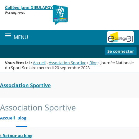
Panneau de gestion des cookies
Collège Jane DIEULAFOY
Menu de la rubrique
Contenu
Escalquens
MENU
Se connecter
Vous êtes ici :
Accueil
›
Association Sportive
›
Blog
›
Journée Nationale
du Sport Scolaire mercredi 20 septembre 2023
Association Sportive
Association Sportive
Accueil
Blog
‹
Retour au blog