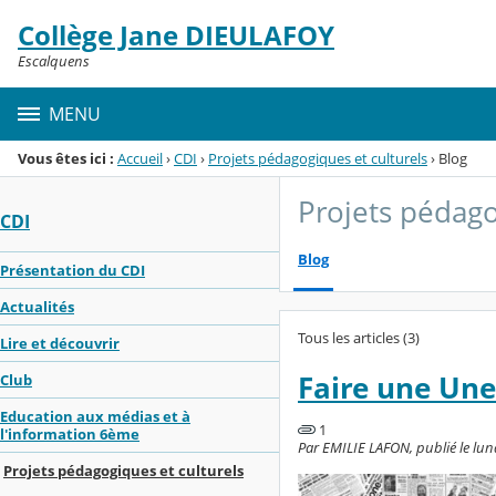
Panneau de gestion des cookies
Collège Jane DIEULAFOY
Menu de la rubrique
Contenu
Escalquens
MENU
Vous êtes ici :
Accueil
›
CDI
›
Projets pédagogiques et culturels
›
Blog
Projets pédago
CDI
Blog
Présentation du CDI
Actualités
Tous les articles (3)
Lire et découvrir
Faire une Une
Club
Education aux médias et à
1
l'information 6ème
Par EMILIE LAFON, publié le lundi
Projets pédagogiques et culturels