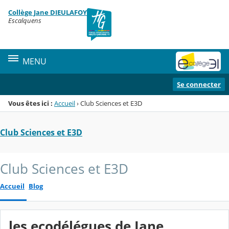
Panneau de gestion des cookies
Collège Jane DIEULAFOY
Menu de la rubrique
Contenu
Escalquens
MENU
Se connecter
Vous êtes ici :
Accueil
›
Club Sciences et E3D
Club Sciences et E3D
Club Sciences et E3D
Accueil
Blog
les ecodélégues de Jane