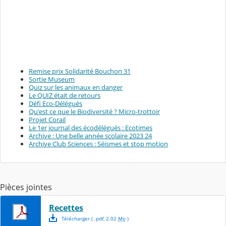
Remise prix Solidarité Bouchon 31
Sortie Museum
Quiz sur les animaux en danger
Le QUIZ était de retours
Défi Eco-Délégués
Qu'est ce que le Biodiversité ? Micro-trottoir
Projet Corail
Le 1er journal des écodélégués : Ecotimes
Archive : Une belle année scolaire 2023 24
Archive Club Sciences : Séismes et stop motion
Pièces jointes
Recettes
Télécharger
( .
pdf
,
2.02
Mo
)