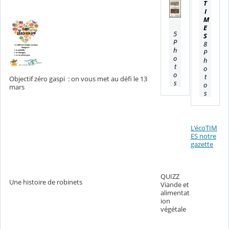
T
I
M
E
5
S
P
8
h
P
o
h
t
o
o
t
Objectif zéro gaspi : on vous met au défi le 13
s
o
mars
s
L'écoTIM
ES notre
gazette
QUIZZ
Une histoire de robinets
Viande et
alimentat
ion
végétale