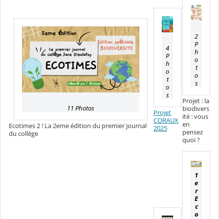
2
P
4
h
P
o
h
t
o
o
t
s
o
s
Projet : la
11 Photos
biodivers
Projet
ité : vous
CORAUX
en
Ecotimes 2 ! La 2eme édition du premier journal
2025
pensez
du collège
quoi ?
1
e
r
E
c
o