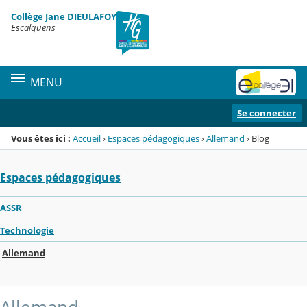
Panneau de gestion des cookies
Collège Jane DIEULAFOY
Menu de la rubrique
Contenu
Escalquens
MENU
Se connecter
Vous êtes ici :
Accueil
›
Espaces pédagogiques
›
Allemand
›
Blog
Espaces pédagogiques
ASSR
Technologie
Allemand