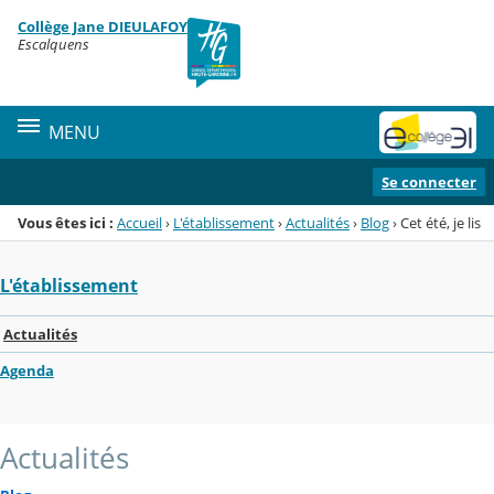
Panneau de gestion des cookies
Collège Jane DIEULAFOY
Menu de la rubrique
Contenu
Escalquens
MENU
Se connecter
Vous êtes ici :
Accueil
›
L'établissement
›
Actualités
›
Blog
›
Cet été, je lis
L'établissement
Actualités
Agenda
Actualités