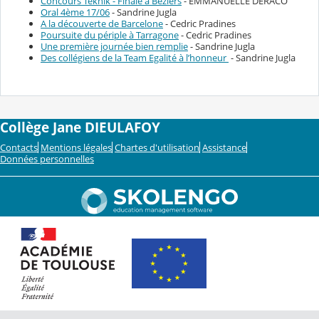
Concours Teknik - Finale à Beziers
- EMMANUELLE DERACO
Oral 4ème 17/06
- Sandrine Jugla
A la découverte de Barcelone
- Cedric Pradines
Poursuite du périple à Tarragone
- Cedric Pradines
Une première journée bien remplie
- Sandrine Jugla
Des collégiens de la Team Egalité à l’honneur
- Sandrine Jugla
Collège Jane DIEULAFOY
Contacts
Mentions légales
Chartes d'utilisation
Assistance
Données personnelles