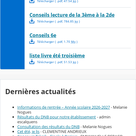
Télécharger
( .
pdf
,
47.54
ko
)
Conseils lecture de la 3ème à la 2de
Télécharger
( .
pdf
,
784.85
ko
)
Conseils 6e
Télécharger
( .
pdf
,
1.70
Mo
)
liste livre été troisième
Télécharger
( .
pdf
,
51.53
ko
)
Dernières actualités
Informations de rentrée – Année scolaire 2026-2027
- Melanie
Nogues
Résultats du DNB pour notre établissement
- admin
escalquens
Consultation des résultats du DNB
- Melanie Nogues
Cet été, je lis
- CLEMENTINE ANDRIEUX