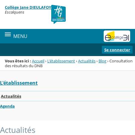
Panneau de gestion des cookies
Collège Jane DIEULAFOY
Menu de la rubrique
Contenu
Escalquens
MENU
Se connecter
Vous êtes ici :
Accueil
›
L'établissement
›
Actualités
›
Blog
›
Consultation
des résultats du DNB
L'établissement
Actualités
Agenda
Actualités