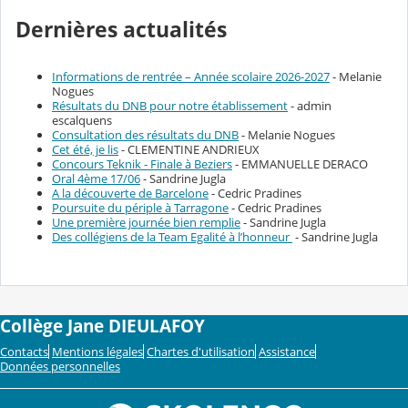
Dernières actualités
Informations de rentrée – Année scolaire 2026-2027
- Melanie
Nogues
Résultats du DNB pour notre établissement
- admin
escalquens
Consultation des résultats du DNB
- Melanie Nogues
Cet été, je lis
- CLEMENTINE ANDRIEUX
Concours Teknik - Finale à Beziers
- EMMANUELLE DERACO
Oral 4ème 17/06
- Sandrine Jugla
A la découverte de Barcelone
- Cedric Pradines
Poursuite du périple à Tarragone
- Cedric Pradines
Une première journée bien remplie
- Sandrine Jugla
Des collégiens de la Team Egalité à l’honneur
- Sandrine Jugla
Collège Jane DIEULAFOY
Contacts
Mentions légales
Chartes d'utilisation
Assistance
Données personnelles